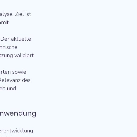
yse. Ziel ist 
amit 
Der aktuelle 
hnische 
zung validiert 
rten sowie 
 Relevanz des 
eit und 
n Anwendung
erentwicklung 