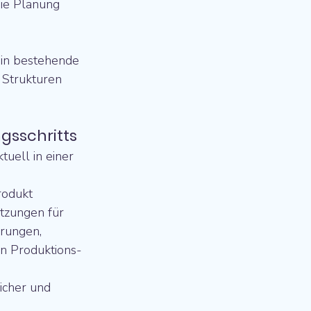
die Planung 
n in bestehende 
 Strukturen 
gsschritts
ktuell in einer 
rodukt 
tzungen für 
rungen, 
on Produktions- 
icher und 