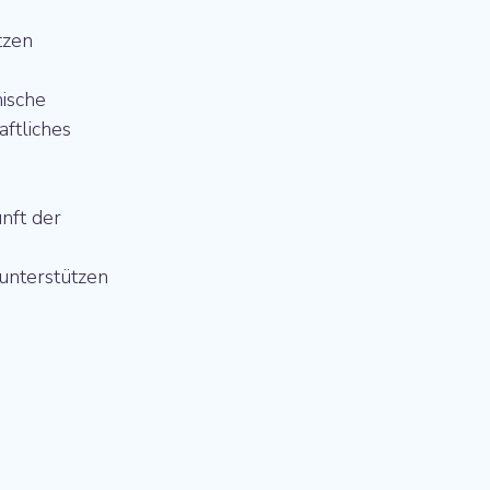
tzen
ische 
ftliches 
nft der 
unterstützen 