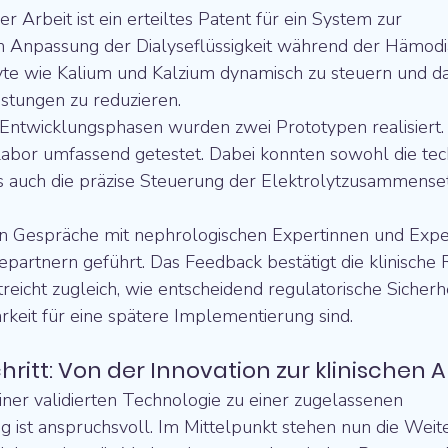
 Arbeit ist ein erteiltes Patent für ein System zur 
n Anpassung der Dialyseflüssigkeit während der Hämodial
olyte wie Kalium und Kalzium dynamisch zu steuern und d
stungen zu reduzieren.
Entwicklungsphasen wurden zwei Prototypen realisiert. 
abor umfassend getestet. Dabei konnten sowohl die tec
ls auch die präzise Steuerung der Elektrolytzusammenset
n Gespräche mit nephrologischen Expertinnen und Expe
iepartnern geführt. Das Feedback bestätigt die klinische
reicht zugleich, wie entscheidend regulatorische Sicherh
keit für eine spätere Implementierung sind.
hritt: Von der Innovation zur klinische
ner validierten Technologie zu einer zugelassenen 
 ist anspruchsvoll. Im Mittelpunkt stehen nun die Weit