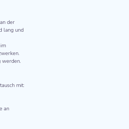
an der 
d lang und 
 im 
tzwerken.
g werden.
tausch mit:
e an 