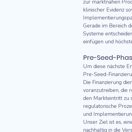
zur marktnahen Produ
klinischer Evidenz s
Implementierungspar
Gerade im Bereich der
Systeme entscheiden
einfügen und höchst
Pre-Seed-Phase
Um diese nächste En
Pre-Seed-Finanzieru
Die Finanzierung die
voranzutreiben, die 
den Markteintritt zu
regulatorische Proze
und Implementierung
Unser Ziel ist es, e
nachhaltig in die Ve