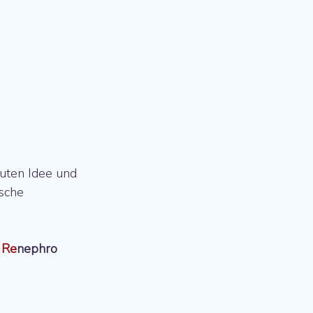
uten Idee und 
sche 
 
Re
nephro 