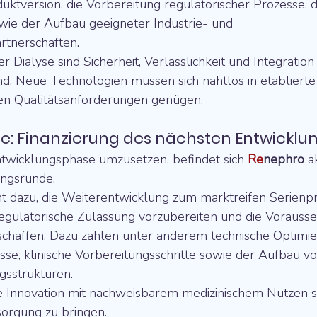
ktversion, die Vorbereitung regulatorischer Prozesse, 
owie der Aufbau geeigneter Industrie- und 
tnerschaften.
 Dialyse sind Sicherheit, Verlässlichkeit und Integratio
d. Neue Technologien müssen sich nahtlos in etablierte
en Qualitätsanforderungen genügen.
: Finanzierung des nächsten Entwicklun
twicklungsphase umzusetzen, befindet sich 
Re
nephro
 a
ngsrunde.
nt dazu, die Weiterentwicklung zum marktreifen Serienp
regulatorische Zulassung vorzubereiten und die Vorausse
 schaffen. Dazu zählen unter anderem technische Optimie
sse, klinische Vorbereitungsschritte sowie der Aufbau v
sstrukturen.
ine Innovation mit nachweisbarem medizinischem Nutzen s
rsorgung zu bringen.