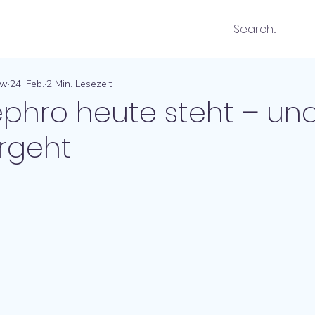
ow
24. Feb.
2 Min. Lesezeit
phro heute steht – un
rgeht