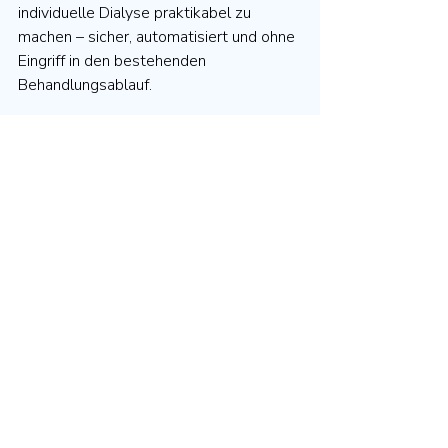
individuelle Dialyse praktikabel zu 
machen – sicher, automatisiert und ohne 
Eingriff in den bestehenden 
Behandlungsablauf.
In den kommenden Dialyse-Dienstagen 
zeigen wir,
was individuelle Dialyse konkret 
bedeutet,
wie sie Patientensicherheit erhöhen 
kann
und wie wir diesen Ansatz 
technisch umsetzen.