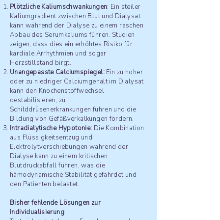
Plötzliche Kaliumschwankungen
: Ein steiler
Kaliumgradient zwischen Blut und Dialysat
kann während der Dialyse zu einem raschen
Abbau des Serumkaliums führen. Studien
zeigen, dass dies ein erhöhtes Risiko für
kardiale Arrhythmien und sogar
Herzstillstand birgt​​.
Unangepasste Calciumspiegel:
Ein zu hoher
oder zu niedriger Calciumgehalt im Dialysat
kann den Knochenstoffwechsel
destabilisieren, zu
Schilddrüsenerkrankungen führen und die
Bildung von Gefäßverkalkungen fördern​​.
Intradialytische Hypotonie:
Die Kombination
aus Flüssigkeitsentzug und
Elektrolytverschiebungen während der
Dialyse kann zu einem kritischen
Blutdruckabfall führen, was die
hämodynamische Stabilität gefährdet und
den Patienten belastet​​.
Bisher fehlende Lösungen zur
Individualisierung