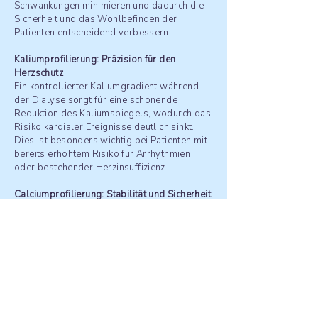
Schwankungen minimieren und dadurch die
Sicherheit und das Wohlbefinden der
Patienten entscheidend verbessern.
Kaliumprofilierung: Präzision für den
Herzschutz
Ein kontrollierter Kaliumgradient während
der Dialyse sorgt für eine schonende
Reduktion des Kaliumspiegels, wodurch das
Risiko kardialer Ereignisse deutlich sinkt.
Dies ist besonders wichtig bei Patienten mit
bereits erhöhtem Risiko für Arrhythmien
oder
bestehender Herzinsuffizienz
​​.
Calciumprofilierung: Stabilität und Sicherheit
Die gezielte Anpassung der
Calciumkonzentration ist essenziell, um
sowohl den Kreislauf zu stabilisieren als
auch den Knochenstoffwechsel zu
unterstützen.
Re
nephro
ermöglicht Ihnen,
flexibel auf individuelle
Patientenbedürfnisse einzugehen, sei es bei
der
Prävention von Hypokalzämie oder
unterstützend in der Therapie einer