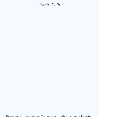
Pitch 2025
Frederic-Leander Palesch (links) und Marvin 
Lohse (rechts) mit unserem Prototypen auf 
der 
Moonshots & Moneten Messe 2025