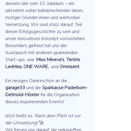
diesem Jahr sein 10. Jubiläum – ein 
Jahrzehnt voller bahnbrechender Ideen, 
mutiger Gründer:innen und wertvoller 
Vernetzung. Wir sind stolz darauf, Teil 
dieser Erfolgsgeschichte zu sein und 
unser innovatives Konzept vorzustellen.
Besonders gefreut hat uns der 
Austausch mit anderen spannenden 
Start-ups, wie: 
Miss Mineva's
, 
Tentris
 , 
LexMea,
ONE WARE, 
 und 
Omnisent
.
Ein riesiges Dankeschön an die 
garage33
 und die 
Sparkasse Paderborn-
Detmold-Höxter
 für die Organisation 
dieses inspirierenden Events!
Jetzt heißt es: 
Nach dem Pitch ist vor 
der Umsetzung!
 🚀
Wir freuen uns darauf, die geknüpften 