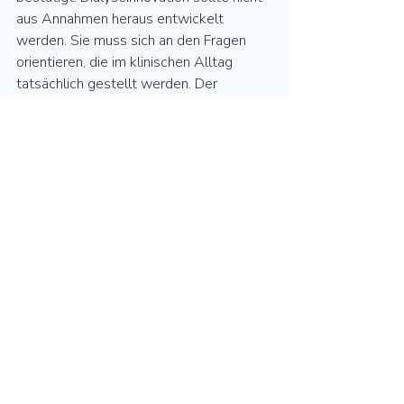
aus Annahmen heraus entwickelt 
werden. Sie muss sich an den Fragen 
orientieren, die im klinischen Alltag 
tatsächlich gestellt werden. Der 
Austausch mit Fachpublikum hilft uns, 
technologische Entwicklung noch 
präziser an praktischer Relevanz 
auszurichten.
Re
nephro
 entwickelt eine patentierte 
Mischmodul-Technologie für eine 
individualisiertere Anpassung von 
Dialyseflüssigkeit und befindet sich in 
der Prototypenphase. Gerade in dieser 
Phase ist der Dialog mit Praxis, 
Nephrologie und Versorgungssystem 
besonders wertvoll. Er macht sichtbar, 
wo klinische Relevanz, Integration und 