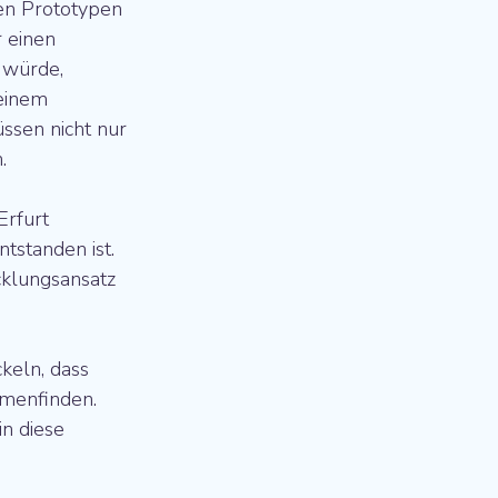
en Prototypen 
 einen 
 würde, 
 einem 
ssen nicht nur 
.
Erfurt 
ntstanden ist. 
cklungsansatz 
ckeln, dass 
mmenfinden. 
in diese 