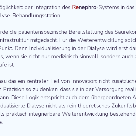
ichkeit: der Integration des 
Re
nephro
-Systems in das
alyse-Behandlungsstation.
de die patientenspezifische Bereitstellung des Säurekon
nfrastruktur mitgedacht. Für die Weiterentwicklung sol
 Punkt. Denn Individualisierung in der Dialyse wird erst da
is, wenn sie nicht nur medizinisch sinnvoll, sondern auch 
e ist.
nau das ein zentraler Teil von Innovation: nicht zusätzlic
Präzision so zu denken, dass sie in der Versorgung realis
nn. Diese Logik entspricht auch dem übergeordneten A
ualisierte Dialyse nicht als rein theoretisches Zukunftsb
ls praktisch integrierbare Weiterentwicklung bestehend
.