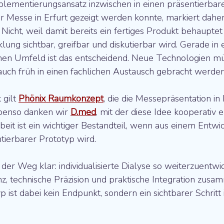
plementierungsansatz inzwischen in einen präsentierbar
r Messe in Erfurt gezeigt werden konnte, markiert daher
. Nicht, weil damit bereits ein fertiges Produkt behauptet
lung sichtbar, greifbar und diskutierbar wird. Gerade in
chen Umfeld ist das entscheidend. Neue Technologien mü
auch früh in einen fachlichen Austausch gebracht werden
gilt 
Phönix Raumkonzept
, die die Messepräsentation in 
benso danken wir 
D.med
, mit der diese Idee kooperativ e
it ist ein wichtiger Bestandteil, wenn aus einem Entwi
ntierbarer Prototyp wird.
t der Weg klar: individualisierte Dialyse so weiterzuentwi
z, technische Präzision und praktische Integration zusa
 ist dabei kein Endpunkt, sondern ein sichtbarer Schritt 