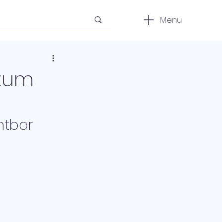
Menu
zum
htbar