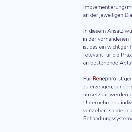
Implementierungsmögl
an der jeweiligen Di
In diesem Ansatz wür
in der vorhandenen I
ist das ein wichtiger
relevant für die Prax
an bestehende Abläuf
Für 
Re
nephro
 ist ge
zu erzeugen, sondern 
umsetzbar werden ka
Unternehmens, individ
verstehen, sondern a
Behandlungssysteme