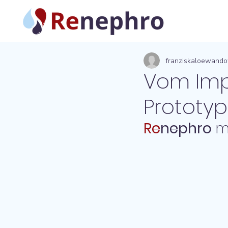
franziskaloewand
Vom Imp
Prototyp
Re
nephro
 m