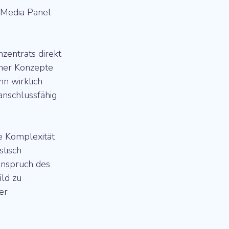
 Media Panel 
zentrats direkt 
cher Konzepte 
nn wirklich 
anschlussfähig 
he Komplexität 
tisch 
nspruch des 
ild zu 
er 