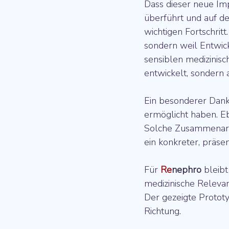
Dass dieser neue Im
überführt und auf de
wichtigen Fortschritt
sondern weil Entwick
sensiblen medizinis
entwickelt, sondern 
Ein besonderer Dank 
ermöglicht haben. E
Solche Zusammenarbe
ein konkreter, präse
Für 
Re
nephro
 bleib
medizinische Relevan
Der gezeigte Prototyp
Richtung.