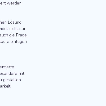
iert werden 
chen Lösung 
idet nicht nur 
auch die Frage, 
läufe einfügen 
entierte 
besondere mit 
u gestalten 
rkeit 