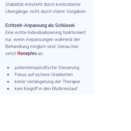
Stabilität entsteht durch kontrollierte 
Übergänge, nicht durch starre Vorgaben.
Echtzeit-Anpassung als Schlüssel
Eine echte Individualisierung funktioniert 
nur, wenn Anpassungen während der 
Behandlung möglich sind. Genau hier 
setzt 
Re
nephro
 an:
patientenspezifische Steuerung
Fokus auf sichere Gradienten
keine Verlängerung der Therapie
kein Eingriff in den Blutkreislauf
Unser Ziel ist keine kompliziertere 
Dialyse, sondern eine präzisere, 
schonendere und sicherere Behandlung.
In den kommenden Dialyse-Dienstagen 